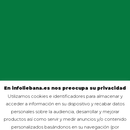
En infoliebana.es nos preocupa su privacidad
¡Síguenos en Instagram!
Utilizamos cookies e identificadores para almacenar y
acceder a información en su dispositivo y recabar datos
personales sobre la audiencia, desarrollar y mejorar
productos así como servir y medir anuncios y/o contenido
personalizados basándonos en su navegación (por