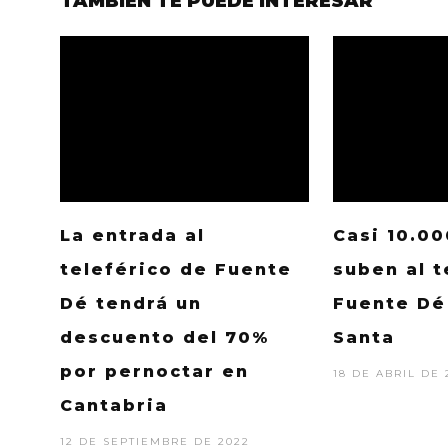
TAMBIÉN TE PUEDE INTERESAR
La entrada al
Casi 10.0
teleférico de Fuente
suben al t
Dé tendrá un
Fuente Dé
descuento del 70%
Santa
por pernoctar en
18 DE ABRIL DE 
Cantabria
12 DE SEPTIEMBRE DE 2022