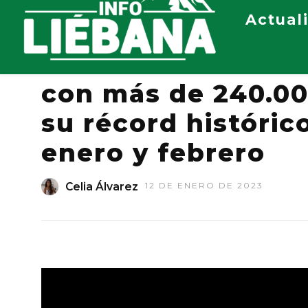
Actual
El teleférico de F
con más de 240.000
su récord históric
enero y febrero
Celia Álvarez
12 DE ENERO DE 2023