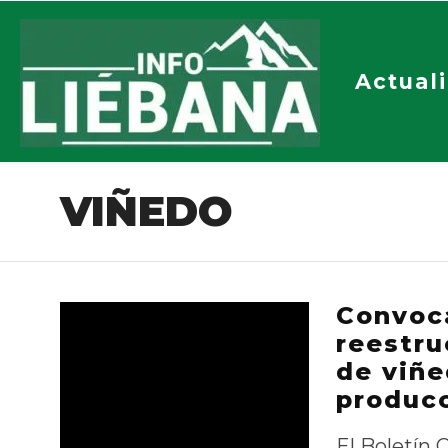
Actual
VIÑEDO
Convoca
reestru
de viñe
producc
El Boletín 