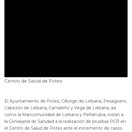
Centro de Salud de Potes.
El Ayuntamiento de Potes, Cillorigo de Liébana, Pesaguero,
Cabezón de Liébana, Camaleño y Vega de Liébana, así
como la Mancomunidad de Liébana y Peñarrubia, instan a
la Consejería de Sanidad a la realización de pruebas PCR en
el Centro de Salud de Potes ante el incremento de casos